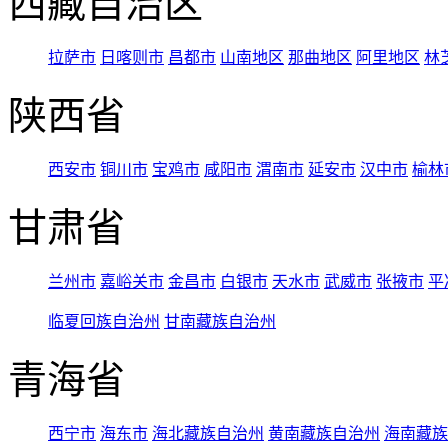
西藏自治区
拉萨市
日喀则市
昌都市
山南地区
那曲地区
阿里地区
林
陕西省
西安市
铜川市
宝鸡市
咸阳市
渭南市
延安市
汉中市
榆林
甘肃省
兰州市
嘉峪关市
金昌市
白银市
天水市
武威市
张掖市
平
临夏回族自治州
甘南藏族自治州
青海省
西宁市
海东市
海北藏族自治州
黄南藏族自治州
海南藏族