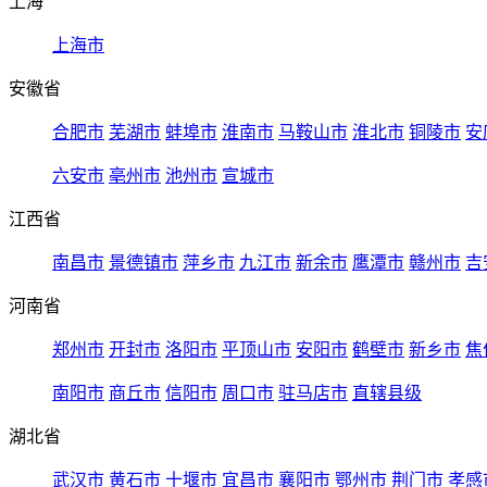
上海
上海市
安徽省
合肥市
芜湖市
蚌埠市
淮南市
马鞍山市
淮北市
铜陵市
安
六安市
亳州市
池州市
宣城市
江西省
南昌市
景德镇市
萍乡市
九江市
新余市
鹰潭市
赣州市
吉
河南省
郑州市
开封市
洛阳市
平顶山市
安阳市
鹤壁市
新乡市
焦
南阳市
商丘市
信阳市
周口市
驻马店市
直辖县级
湖北省
武汉市
黄石市
十堰市
宜昌市
襄阳市
鄂州市
荆门市
孝感