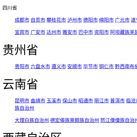
四川省
成都市
自贡市
攀枝花市
泸州市
德阳市
绵阳市
广元市
遂
宜宾市
广安市
达州市
雅安市
巴中市
资阳市
阿坝藏族羌
贵州省
贵阳市
六盘水市
遵义市
安顺市
毕节市
铜仁市
黔西南布
云南省
昆明市
曲靖市
玉溪市
保山市
昭通市
丽江市
普洱市
临沧
族自治州
大理白族自治州
德宏傣族景颇族自治州
怒江傈僳族自治