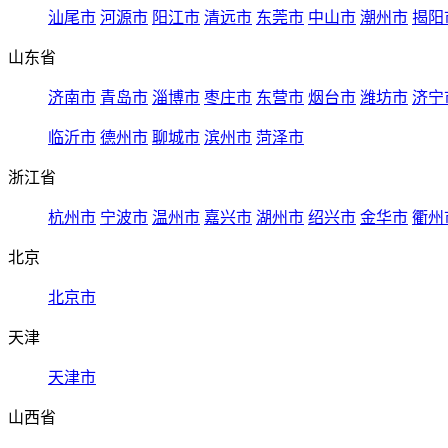
汕尾市
河源市
阳江市
清远市
东莞市
中山市
潮州市
揭阳
山东省
济南市
青岛市
淄博市
枣庄市
东营市
烟台市
潍坊市
济宁
临沂市
德州市
聊城市
滨州市
菏泽市
浙江省
杭州市
宁波市
温州市
嘉兴市
湖州市
绍兴市
金华市
衢州
北京
北京市
天津
天津市
山西省