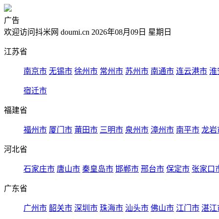
广告
欢迎访问抖米网 doumi.cn 2026年08月09日 星期日
江苏省
南京市
无锡市
徐州市
常州市
苏州市
南通市
连云港市
淮
宿迁市
福建省
福州市
厦门市
莆田市
三明市
泉州市
漳州市
南平市
龙岩
河北省
石家庄市
唐山市
秦皇岛市
邯郸市
邢台市
保定市
张家口
广东省
广州市
韶关市
深圳市
珠海市
汕头市
佛山市
江门市
湛江