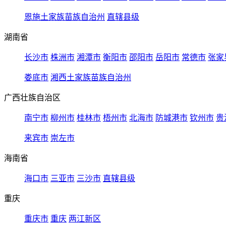
恩施土家族苗族自治州
直辖县级
湖南省
长沙市
株洲市
湘潭市
衡阳市
邵阳市
岳阳市
常德市
张家
娄底市
湘西土家族苗族自治州
广西壮族自治区
南宁市
柳州市
桂林市
梧州市
北海市
防城港市
钦州市
贵
来宾市
崇左市
海南省
海口市
三亚市
三沙市
直辖县级
重庆
重庆市
重庆
两江新区