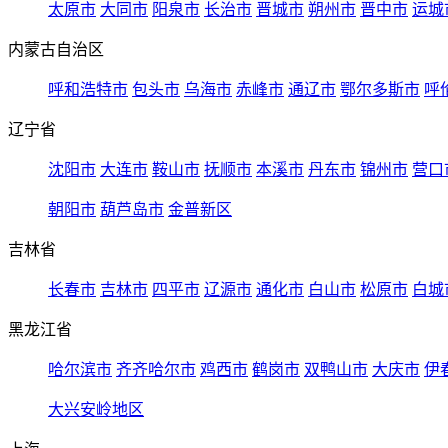
太原市
大同市
阳泉市
长治市
晋城市
朔州市
晋中市
运城
内蒙古自治区
呼和浩特市
包头市
乌海市
赤峰市
通辽市
鄂尔多斯市
呼
辽宁省
沈阳市
大连市
鞍山市
抚顺市
本溪市
丹东市
锦州市
营口
朝阳市
葫芦岛市
金普新区
吉林省
长春市
吉林市
四平市
辽源市
通化市
白山市
松原市
白城
黑龙江省
哈尔滨市
齐齐哈尔市
鸡西市
鹤岗市
双鸭山市
大庆市
伊
大兴安岭地区