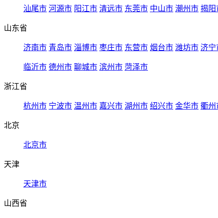
汕尾市
河源市
阳江市
清远市
东莞市
中山市
潮州市
揭阳
山东省
济南市
青岛市
淄博市
枣庄市
东营市
烟台市
潍坊市
济宁
临沂市
德州市
聊城市
滨州市
菏泽市
浙江省
杭州市
宁波市
温州市
嘉兴市
湖州市
绍兴市
金华市
衢州
北京
北京市
天津
天津市
山西省