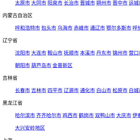
太原市
大同市
阳泉市
长治市
晋城市
朔州市
晋中市
运城
内蒙古自治区
呼和浩特市
包头市
乌海市
赤峰市
通辽市
鄂尔多斯市
呼
辽宁省
沈阳市
大连市
鞍山市
抚顺市
本溪市
丹东市
锦州市
营口
朝阳市
葫芦岛市
金普新区
吉林省
长春市
吉林市
四平市
辽源市
通化市
白山市
松原市
白城
黑龙江省
哈尔滨市
齐齐哈尔市
鸡西市
鹤岗市
双鸭山市
大庆市
伊
大兴安岭地区