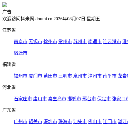
广告
欢迎访问抖米网 doumi.cn 2026年08月07日 星期五
江苏省
南京市
无锡市
徐州市
常州市
苏州市
南通市
连云港市
淮
宿迁市
福建省
福州市
厦门市
莆田市
三明市
泉州市
漳州市
南平市
龙岩
河北省
石家庄市
唐山市
秦皇岛市
邯郸市
邢台市
保定市
张家口
广东省
广州市
韶关市
深圳市
珠海市
汕头市
佛山市
江门市
湛江