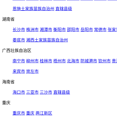
恩施土家族苗族自治州
直辖县级
湖南省
长沙市
株洲市
湘潭市
衡阳市
邵阳市
岳阳市
常德市
张家
娄底市
湘西土家族苗族自治州
广西壮族自治区
南宁市
柳州市
桂林市
梧州市
北海市
防城港市
钦州市
贵
来宾市
崇左市
海南省
海口市
三亚市
三沙市
直辖县级
重庆
重庆市
重庆
两江新区