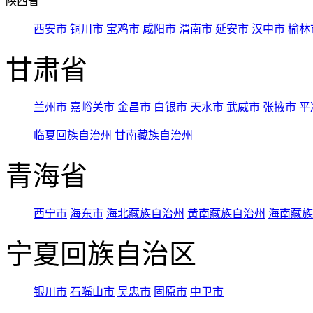
陕西省
西安市
铜川市
宝鸡市
咸阳市
渭南市
延安市
汉中市
榆林
甘肃省
兰州市
嘉峪关市
金昌市
白银市
天水市
武威市
张掖市
平
临夏回族自治州
甘南藏族自治州
青海省
西宁市
海东市
海北藏族自治州
黄南藏族自治州
海南藏族
宁夏回族自治区
银川市
石嘴山市
吴忠市
固原市
中卫市