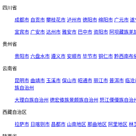
四川省
成都市
自贡市
攀枝花市
泸州市
德阳市
绵阳市
广元市
遂
宜宾市
广安市
达州市
雅安市
巴中市
资阳市
阿坝藏族羌
贵州省
贵阳市
六盘水市
遵义市
安顺市
毕节市
铜仁市
黔西南布
云南省
昆明市
曲靖市
玉溪市
保山市
昭通市
丽江市
普洱市
临沧
族自治州
大理白族自治州
德宏傣族景颇族自治州
怒江傈僳族自治
西藏自治区
拉萨市
日喀则市
昌都市
山南地区
那曲地区
阿里地区
林