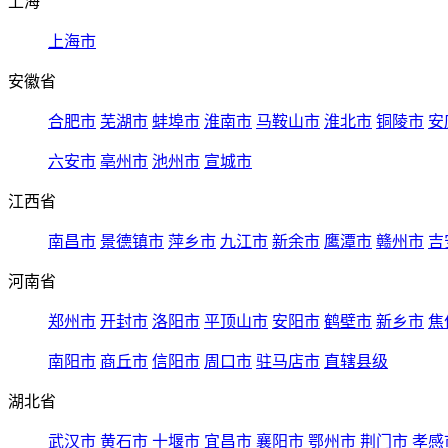
上海
上海市
安徽省
合肥市
芜湖市
蚌埠市
淮南市
马鞍山市
淮北市
铜陵市
安
六安市
亳州市
池州市
宣城市
江西省
南昌市
景德镇市
萍乡市
九江市
新余市
鹰潭市
赣州市
吉
河南省
郑州市
开封市
洛阳市
平顶山市
安阳市
鹤壁市
新乡市
焦
南阳市
商丘市
信阳市
周口市
驻马店市
直辖县级
湖北省
武汉市
黄石市
十堰市
宜昌市
襄阳市
鄂州市
荆门市
孝感