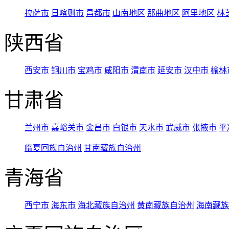
拉萨市
日喀则市
昌都市
山南地区
那曲地区
阿里地区
林
陕西省
西安市
铜川市
宝鸡市
咸阳市
渭南市
延安市
汉中市
榆林
甘肃省
兰州市
嘉峪关市
金昌市
白银市
天水市
武威市
张掖市
平
临夏回族自治州
甘南藏族自治州
青海省
西宁市
海东市
海北藏族自治州
黄南藏族自治州
海南藏族