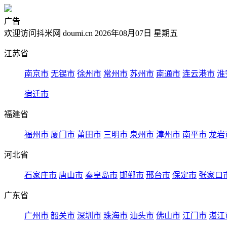
广告
欢迎访问抖米网 doumi.cn 2026年08月07日 星期五
江苏省
南京市
无锡市
徐州市
常州市
苏州市
南通市
连云港市
淮
宿迁市
福建省
福州市
厦门市
莆田市
三明市
泉州市
漳州市
南平市
龙岩
河北省
石家庄市
唐山市
秦皇岛市
邯郸市
邢台市
保定市
张家口
广东省
广州市
韶关市
深圳市
珠海市
汕头市
佛山市
江门市
湛江