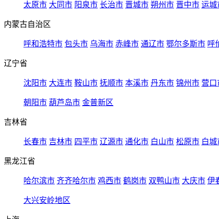
太原市
大同市
阳泉市
长治市
晋城市
朔州市
晋中市
运城
内蒙古自治区
呼和浩特市
包头市
乌海市
赤峰市
通辽市
鄂尔多斯市
呼
辽宁省
沈阳市
大连市
鞍山市
抚顺市
本溪市
丹东市
锦州市
营口
朝阳市
葫芦岛市
金普新区
吉林省
长春市
吉林市
四平市
辽源市
通化市
白山市
松原市
白城
黑龙江省
哈尔滨市
齐齐哈尔市
鸡西市
鹤岗市
双鸭山市
大庆市
伊
大兴安岭地区