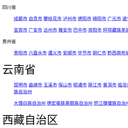
四川省
成都市
自贡市
攀枝花市
泸州市
德阳市
绵阳市
广元市
遂
宜宾市
广安市
达州市
雅安市
巴中市
资阳市
阿坝藏族羌
贵州省
贵阳市
六盘水市
遵义市
安顺市
毕节市
铜仁市
黔西南布
云南省
昆明市
曲靖市
玉溪市
保山市
昭通市
丽江市
普洱市
临沧
族自治州
大理白族自治州
德宏傣族景颇族自治州
怒江傈僳族自治
西藏自治区