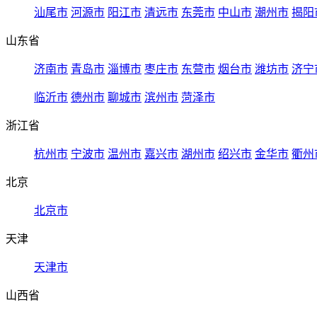
汕尾市
河源市
阳江市
清远市
东莞市
中山市
潮州市
揭阳
山东省
济南市
青岛市
淄博市
枣庄市
东营市
烟台市
潍坊市
济宁
临沂市
德州市
聊城市
滨州市
菏泽市
浙江省
杭州市
宁波市
温州市
嘉兴市
湖州市
绍兴市
金华市
衢州
北京
北京市
天津
天津市
山西省