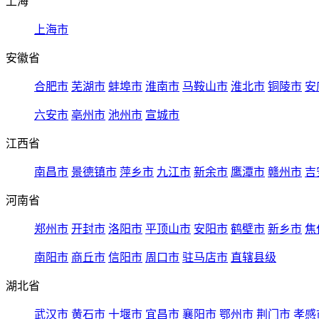
上海
上海市
安徽省
合肥市
芜湖市
蚌埠市
淮南市
马鞍山市
淮北市
铜陵市
安
六安市
亳州市
池州市
宣城市
江西省
南昌市
景德镇市
萍乡市
九江市
新余市
鹰潭市
赣州市
吉
河南省
郑州市
开封市
洛阳市
平顶山市
安阳市
鹤壁市
新乡市
焦
南阳市
商丘市
信阳市
周口市
驻马店市
直辖县级
湖北省
武汉市
黄石市
十堰市
宜昌市
襄阳市
鄂州市
荆门市
孝感