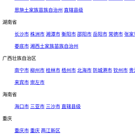
恩施土家族苗族自治州
直辖县级
湖南省
长沙市
株洲市
湘潭市
衡阳市
邵阳市
岳阳市
常德市
张家
娄底市
湘西土家族苗族自治州
广西壮族自治区
南宁市
柳州市
桂林市
梧州市
北海市
防城港市
钦州市
贵
来宾市
崇左市
海南省
海口市
三亚市
三沙市
直辖县级
重庆
重庆市
重庆
两江新区