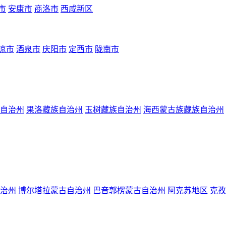
市
安康市
商洛市
西咸新区
凉市
酒泉市
庆阳市
定西市
陇南市
自治州
果洛藏族自治州
玉树藏族自治州
海西蒙古族藏族自治州
治州
博尔塔拉蒙古自治州
巴音郭楞蒙古自治州
阿克苏地区
克孜