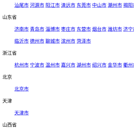
汕尾市
河源市
阳江市
清远市
东莞市
中山市
潮州市
揭阳
山东省
济南市
青岛市
淄博市
枣庄市
东营市
烟台市
潍坊市
济宁
临沂市
德州市
聊城市
滨州市
菏泽市
浙江省
杭州市
宁波市
温州市
嘉兴市
湖州市
绍兴市
金华市
衢州
北京
北京市
天津
天津市
山西省