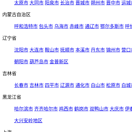
太原市
大同市
阳泉市
长治市
晋城市
朔州市
晋中市
运城
内蒙古自治区
呼和浩特市
包头市
乌海市
赤峰市
通辽市
鄂尔多斯市
呼
辽宁省
沈阳市
大连市
鞍山市
抚顺市
本溪市
丹东市
锦州市
营口
朝阳市
葫芦岛市
金普新区
吉林省
长春市
吉林市
四平市
辽源市
通化市
白山市
松原市
白城
黑龙江省
哈尔滨市
齐齐哈尔市
鸡西市
鹤岗市
双鸭山市
大庆市
伊
大兴安岭地区