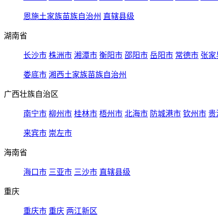
恩施土家族苗族自治州
直辖县级
湖南省
长沙市
株洲市
湘潭市
衡阳市
邵阳市
岳阳市
常德市
张家
娄底市
湘西土家族苗族自治州
广西壮族自治区
南宁市
柳州市
桂林市
梧州市
北海市
防城港市
钦州市
贵
来宾市
崇左市
海南省
海口市
三亚市
三沙市
直辖县级
重庆
重庆市
重庆
两江新区