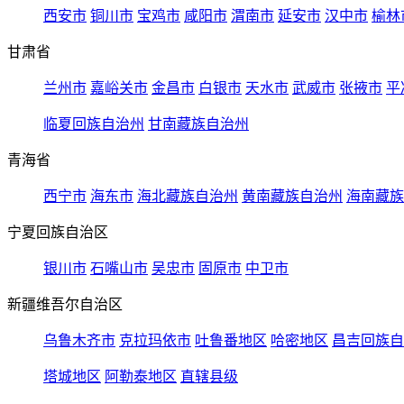
西安市
铜川市
宝鸡市
咸阳市
渭南市
延安市
汉中市
榆林
甘肃省
兰州市
嘉峪关市
金昌市
白银市
天水市
武威市
张掖市
平
临夏回族自治州
甘南藏族自治州
青海省
西宁市
海东市
海北藏族自治州
黄南藏族自治州
海南藏族
宁夏回族自治区
银川市
石嘴山市
吴忠市
固原市
中卫市
新疆维吾尔自治区
乌鲁木齐市
克拉玛依市
吐鲁番地区
哈密地区
昌吉回族自
塔城地区
阿勒泰地区
直辖县级