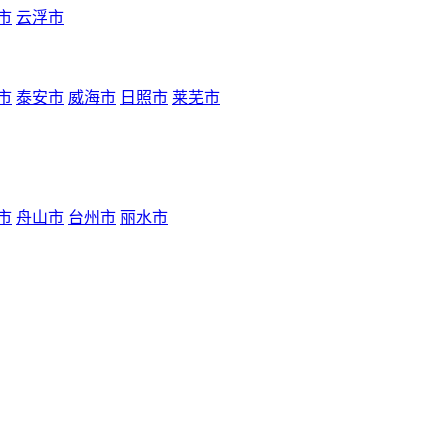
市
云浮市
市
泰安市
威海市
日照市
莱芜市
市
舟山市
台州市
丽水市