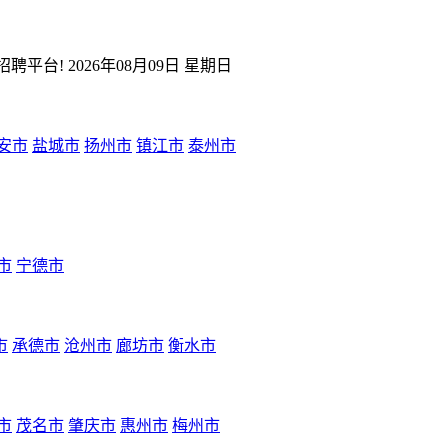
平台! 2026年08月09日 星期日
安市
盐城市
扬州市
镇江市
泰州市
市
宁德市
市
承德市
沧州市
廊坊市
衡水市
市
茂名市
肇庆市
惠州市
梅州市