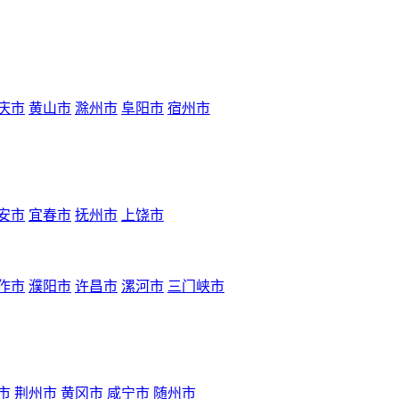
庆市
黄山市
滁州市
阜阳市
宿州市
安市
宜春市
抚州市
上饶市
作市
濮阳市
许昌市
漯河市
三门峡市
市
荆州市
黄冈市
咸宁市
随州市