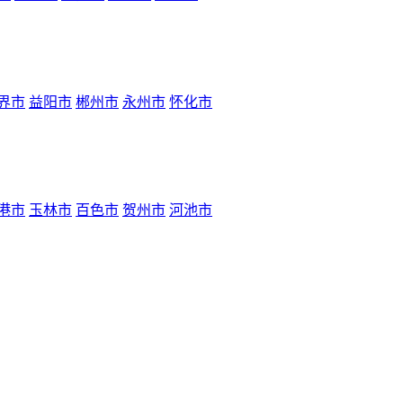
界市
益阳市
郴州市
永州市
怀化市
港市
玉林市
百色市
贺州市
河池市