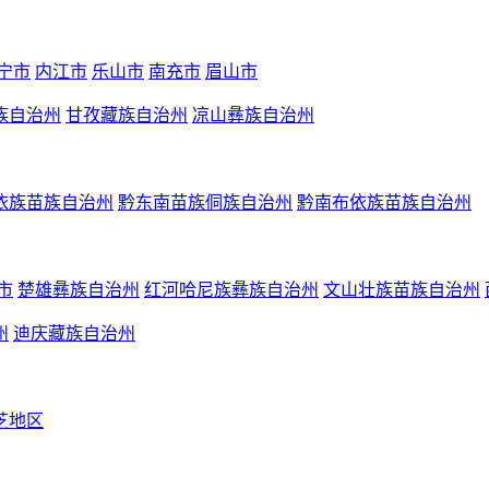
宁市
内江市
乐山市
南充市
眉山市
族自治州
甘孜藏族自治州
凉山彝族自治州
依族苗族自治州
黔东南苗族侗族自治州
黔南布依族苗族自治州
市
楚雄彝族自治州
红河哈尼族彝族自治州
文山壮族苗族自治州
州
迪庆藏族自治州
芝地区