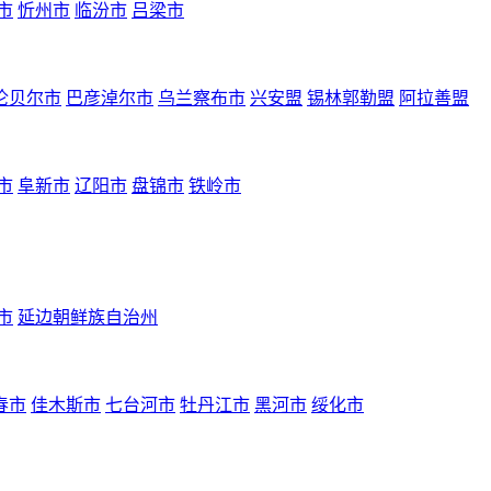
市
忻州市
临汾市
吕梁市
伦贝尔市
巴彦淖尔市
乌兰察布市
兴安盟
锡林郭勒盟
阿拉善盟
市
阜新市
辽阳市
盘锦市
铁岭市
市
延边朝鲜族自治州
春市
佳木斯市
七台河市
牡丹江市
黑河市
绥化市