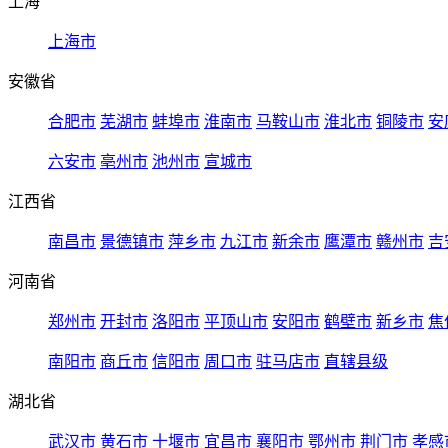
上海
上海市
安徽省
合肥市
芜湖市
蚌埠市
淮南市
马鞍山市
淮北市
铜陵市
安
六安市
亳州市
池州市
宣城市
江西省
南昌市
景德镇市
萍乡市
九江市
新余市
鹰潭市
赣州市
吉
河南省
郑州市
开封市
洛阳市
平顶山市
安阳市
鹤壁市
新乡市
焦
南阳市
商丘市
信阳市
周口市
驻马店市
直辖县级
湖北省
武汉市
黄石市
十堰市
宜昌市
襄阳市
鄂州市
荆门市
孝感