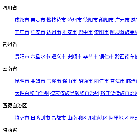
四川省
成都市
自贡市
攀枝花市
泸州市
德阳市
绵阳市
广元市
遂
宜宾市
广安市
达州市
雅安市
巴中市
资阳市
阿坝藏族羌
贵州省
贵阳市
六盘水市
遵义市
安顺市
毕节市
铜仁市
黔西南布
云南省
昆明市
曲靖市
玉溪市
保山市
昭通市
丽江市
普洱市
临沧
大理白族自治州
德宏傣族景颇族自治州
怒江傈僳族自治
西藏自治区
拉萨市
日喀则市
昌都市
山南地区
那曲地区
阿里地区
林
陕西省