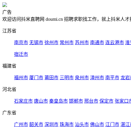
广告
欢迎访问抖米直聘网 doumi.cn 招聘求职找工作，就上抖米人才招聘
江苏省
南京市
无锡市
徐州市
常州市
苏州市
南通市
连云港市
淮
宿迁市
福建省
福州市
厦门市
莆田市
三明市
泉州市
漳州市
南平市
龙岩
河北省
石家庄市
唐山市
秦皇岛市
邯郸市
邢台市
保定市
张家口
广东省
广州市
韶关市
深圳市
珠海市
汕头市
佛山市
江门市
湛江